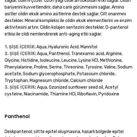
sağlar, ödemi çözer. Ozon yağı cilde antioksidan etki sağlar. Cildin
bariyerini kuvvetlendirir, daha canlı görünmesini sağlar. Amino
asitler cildin eksik amino asitlerine destek sağlar. Cilt onarımını
destekler. Mineral kompleksi ile cildin eksik elementlerini ve enzim
aktivitesini artırır. Cildin kolajen sentezini destekler. D-pantenol
etkisi ile cildi nemlendirerek anti-aging etki sağlar.
1. ŞİŞE İÇERİK:
Aqua, Hyaluronic Acid, Mannitol
2. ŞİŞE İÇERİK:
Aqua, Panthenol, Tranexamic acid, Arginine,
Glycine, Histidine, Isoleucine, Leucine, Lysine HCI, Methionine,
Phenylalanine, Proline, Serine, Threonine, Tyrosine, Valine, Sodium
acetate, Sodium glycerophosphate, Potassium chloride,
Tryptophan, Magnesium chloride, Calcium chloride
3. ŞİŞE İÇERİK:
Aqua, Ozonized sunflower seed oil, Acetyl
cysteine, Niacinamide, Thiamine HCl, Riboflavin, Pyridoxine
Panthenol
Deskpantenol; ciltte epitel oluşmasına, hasarlı bölgede epitel