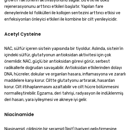
growth faktörlerin aktivasyonunu sağlar. Bu etki ile doku
rejenerasyonunu arttırıcı etkileri başlatır. Yapılan fare
deneylerinde kıl folikülleri ile kollojen sentezini arttırıcı etkisi ve
enfeksiyonları önleyici etkileri ile kombine bir cilt yenileyicidir.
Acetyl Cysteine
NAC, sülfür içeren sistein yapısında bir tiyoldur. Aslında, sistein’in
içindeki sülfür, glutatyonun antioksidan aktivitesi için çok
önemlidir. NAC, güçlü bir antioksidan görevi görür, serbest
radikallerle doğrudan savaşabilir. Antioksidan etkilerinden dolayı
DNA, hücreler, dokular ve organları hasara, inflamasyona ve zararlı
maddelere karşı korur. Ciltte glutatyonu artırarak, hasardan
korur. Cilt iltihaplanmasını azaltabilir ve cilt hücre bölünmesini
normalleştirebilir. Egzama, deri tahrişi, radyasyon ile indüklenmiş
deri hasarı, yara iyileşmesi ve akneye iyi gelir.
Niacinamide
Niasinamid, cildinizin bir seramid (lipit) bariyeri geliştirmesine