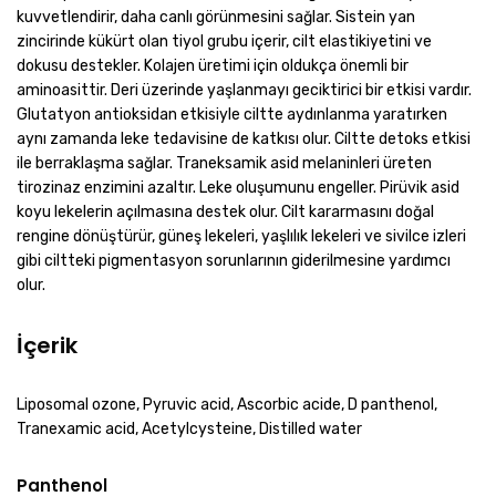
kuvvetlendirir, daha canlı görünmesini sağlar. Sistein yan
zincirinde kükürt olan tiyol grubu içerir, cilt elastikiyetini ve
dokusu destekler. Kolajen üretimi için oldukça önemli bir
aminoasittir. Deri üzerinde yaşlanmayı geciktirici bir etkisi vardır.
Glutatyon antioksidan etkisiyle ciltte aydınlanma yaratırken
aynı zamanda leke tedavisine de katkısı olur. Ciltte detoks etkisi
ile berraklaşma sağlar. Traneksamik asid melaninleri üreten
tirozinaz enzimini azaltır. Leke oluşumunu engeller. Pirüvik asid
koyu lekelerin açılmasına destek olur. Cilt kararmasını doğal
rengine dönüştürür, güneş lekeleri, yaşlılık lekeleri ve sivilce izleri
gibi ciltteki pigmentasyon sorunlarının giderilmesine yardımcı
olur.
İçerik
Liposomal ozone, Pyruvic acid, Ascorbic acide, D panthenol,
Tranexamic acid, Acetylcysteine, Distilled water
Panthenol