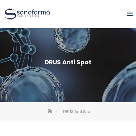
Skip
to
content
DRUS Anti Spot
DRUS Anti Spot