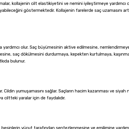
malar, kollajenin cilt elastikiyetini ve nemini iyileştirmeye yardımcı
yabileceğini göstermektedir. Kollajenin farelerde saç uzamasını artt
na yardımcı olur. Saç büyümesinin aktive edilmesine, nemlendirmey
rilmesine, saç dökülmesini durdurmaya, kepekten kurtulmaya, kaşınm
kıda bulunur.
Cildin yumuşamasını sağlar. Saçların hacim kazanması ve siyah noktal
ciltteki yaralar için de faydalıdır.
n besinlerin vücut tarafından sentezlenmesine ve emilimine yardımc