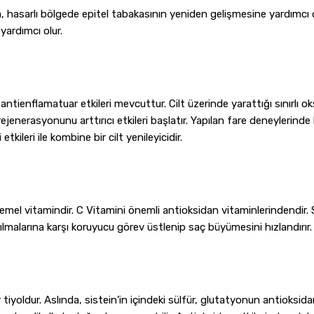
 hasarlı bölgede epitel tabakasının yeniden gelişmesine yardımcı ola
ardımcı olur.
ntienflamatuar etkileri mevcuttur. Cilt üzerinde yarattığı sınırlı o
jenerasyonunu arttırıcı etkileri başlatır. Yapılan fare deneylerinde kıl
etkileri ile kombine bir cilt yenileyicidir.
temel vitamindir. C Vitamini önemli antioksidan vitaminlerindendir. 
ırılmalarına karşı koruyucu görev üstlenip saç büyümesini hızlandırır.
 tiyoldur. Aslında, sistein’in içindeki sülfür, glutatyonun antioksida