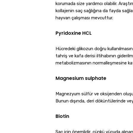
korumada size yardımcı olabilir. Araştır
kollajenin saç sağlığına da fayda sağla
hayvan çalışması mevcuttur.
Pyridoxine HCL
Hücredeki glikozun doğru kullanılması
tahriş ve kafa derisi iltihabının gide
metabolizmasının normalleşmesine kat
Magnesium sulphate
Magnezyum sülfür ve oksijenden oluşur. 
Bunun dışında, deri döküntülerinde veya 
Biotin
Saç için önemlidir, çünkü vücuda alına