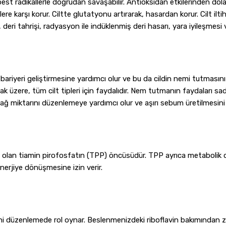
best radikallerle doğrudan savaşabilir. Antioksidan etkilerinden dola
e karşı korur. Ciltte glutatyonu artırarak, hasardan korur. Cilt iltih
deri tahrişi, radyasyon ile indüklenmiş deri hasarı, yara iyileşmesi v
t) bariyeri geliştirmesine yardımcı olur ve bu da cildin nemi tutmasını
ak üzere, tüm cilt tipleri için faydalıdır. Nem tutmanın faydaları sade
 yağ miktarını düzenlemeye yardımcı olur ve aşırı sebum üretilmesini 
li olan tiamin pirofosfatın (TPP) öncüsüdür. TPP ayrıca metabolik 
erjiye dönüşmesine izin verir.
ini düzenlemede rol oynar. Beslenmenizdeki riboflavin bakımından zen