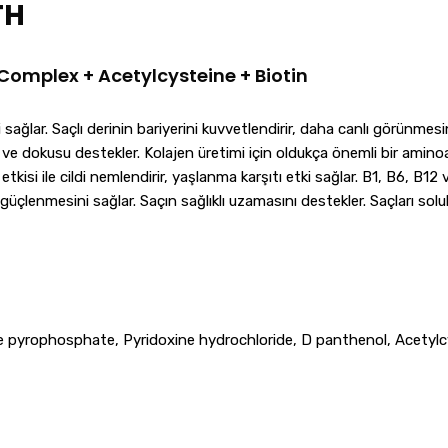
TH
omplex + Acetylcysteine + Biotin
ağlar. Saçlı derinin bariyerini kuvvetlendirir, daha canlı görünmesin
tini ve dokusu destekler. Kolajen üretimi için oldukça önemli bir amin
etkisi ile cildi nemlendirir, yaşlanma karşıtı etki sağlar. B1, B6, B12 v
n güçlenmesini sağlar. Saçın sağlıklı uzamasını destekler. Saçları s
e pyrophosphate, Pyridoxine hydrochloride, D panthenol, Acetylc