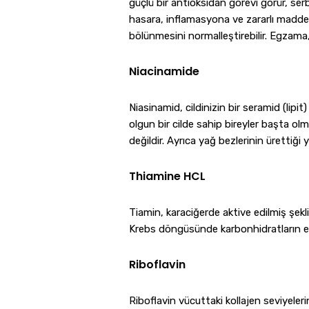
güçlü bir antioksidan görevi görür, ser
hasara, inflamasyona ve zararlı maddeler
bölünmesini normalleştirebilir. Egzama, 
Niacinamide
Niasinamid, cildinizin bir seramid (lipi
olgun bir cilde sahip bireyler başta olm
değildir. Ayrıca yağ bezlerinin ürettiği
Thiamine HCL
Tiamin, karaciğerde aktive edilmiş şek
Krebs döngüsünde karbonhidratların en
Riboflavin
Riboflavin vücuttaki kollajen seviyeler