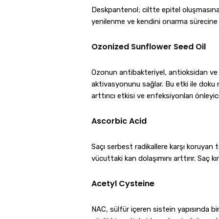
Deskpantenol; ciltte epitel oluşmasına,
yenilenme ve kendini onarma sürecine y
Ozonized Sunflower Seed Oil
Ozonun antibakteriyel, antioksidan ve a
aktivasyonunu sağlar. Bu etki ile doku re
arttırıcı etkisi ve enfeksiyonları önleyici 
Ascorbic Acid
Saçı serbest radikallere karşı koruyan 
vücuttaki kan dolaşımını arttırır. Saç k
Acetyl Cysteine
NAC, sülfür içeren sistein yapısında bir