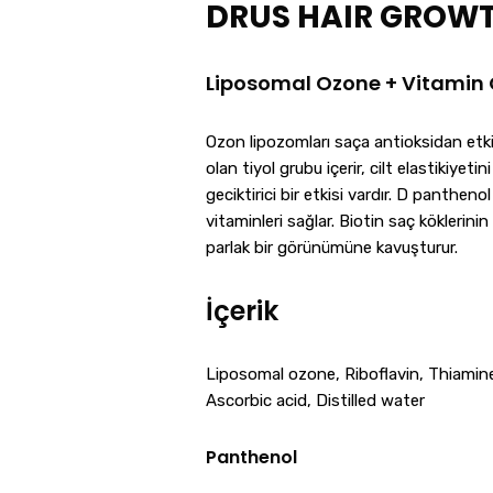
DRUS HAIR GROW
Liposomal Ozone + Vitamin C
Ozon lipozomları saça antioksidan etki s
olan tiyol grubu içerir, cilt elastikiye
geciktirici bir etkisi vardır. D panthenol 
vitaminleri sağlar. Biotin saç köklerini
parlak bir görünümüne kavuşturur.
İçerik
Liposomal ozone, Riboflavin, Thiamin
Ascorbic acid, Distilled water
Panthenol