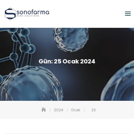
Skip
to
content
Gün:
25 Ocak 2024
2024
Ocak
25